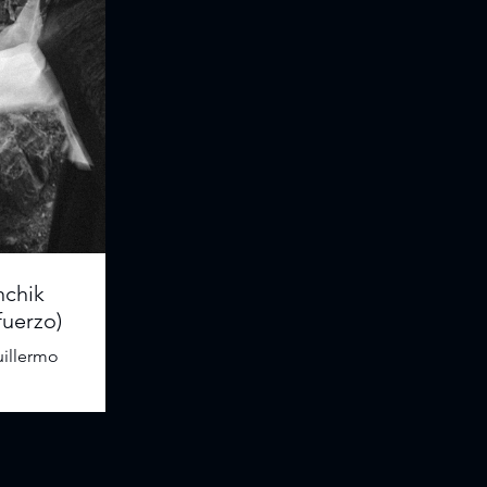
nchik
fuerzo)
uillermo