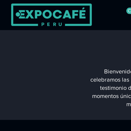
C
Bienvenido
celebramos las 
testimonio d
momentos único
m