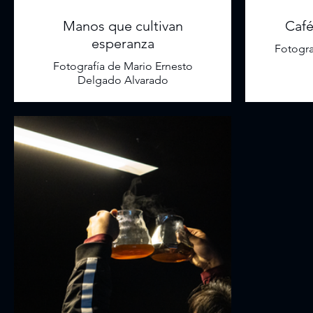
Manos que cultivan
Café
esperanza
Fotogra
Fotografía de Mario Ernesto
Delgado Alvarado