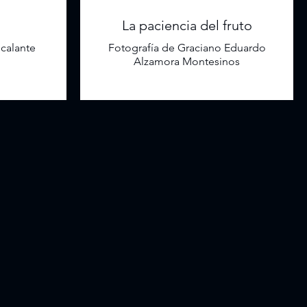
La paciencia del fruto
scalante
Fotografía de Graciano Eduardo
Alzamora Montesinos