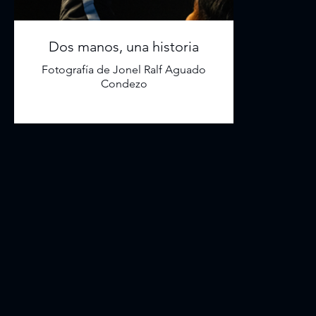
Dos manos, una historia
Fotografía de Jonel Ralf Aguado
Condezo