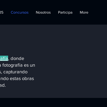
25
Concursos
Nosotros
Participa
More
afía
, donde
 fotografía es un
es, capturando
ando estas obras
ad.