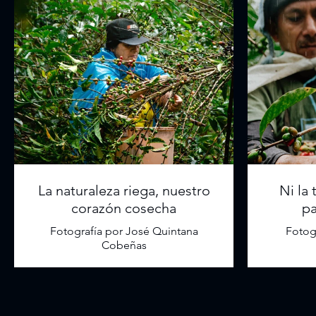
La naturaleza riega, nuestro
Ni la
corazón cosecha
pa
Fotografía por José Quintana
Fotog
Cobeñas