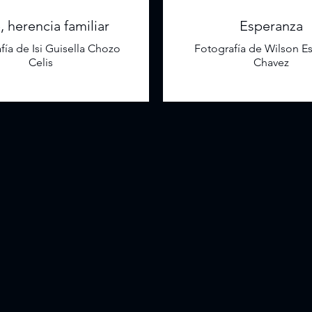
, herencia familiar
Esperanza
fía de Isi Guisella Chozo
Fotografía de Wilson E
Celis
Chavez